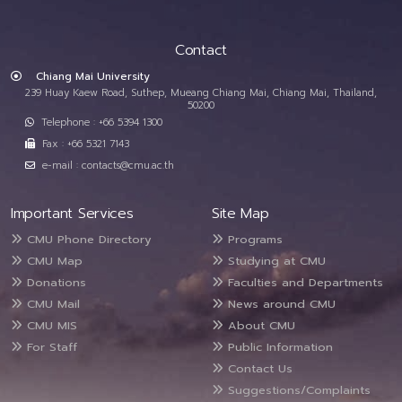
Contact
Chiang Mai University
239 Huay Kaew Road, Suthep, Mueang Chiang Mai, Chiang Mai, Thailand,
50200
Telephone : +66 5394 1300
Fax : +66 5321 7143
e-mail : contacts@cmu.ac.th
Important Services
Site Map
CMU Phone Directory
Programs
CMU Map
Studying at CMU
Donations
Faculties and Departments
CMU Mail
News around CMU
CMU MIS
About CMU
For Staff
Public Information
Contact Us
Suggestions/Complaints