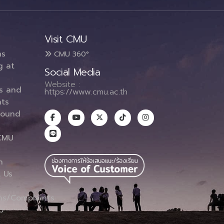
Visit CMU
ms
CMU 360°
g at
Social Media
Website :
es and
https://www.cmu.ac.th
ts
round
CMU
n
 Us
ns/Complaints
p