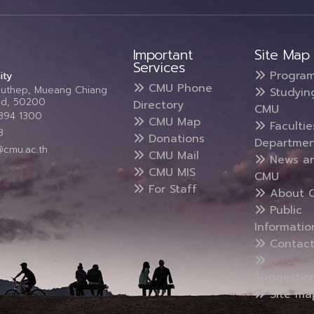
Important
Site Map
Services
Progra
ity
CMU Phone
Suthep, Mueang Chiang
Studyin
and, 50200
Directory
CMU
5394 1300
CMU Map
Faculti
3
Donations
Departmen
@cmu.ac.th
CMU Mail
News a
CMU MIS
CMU
For Staff
About 
Public
Informatio
Contact
Suggestio
Site ma