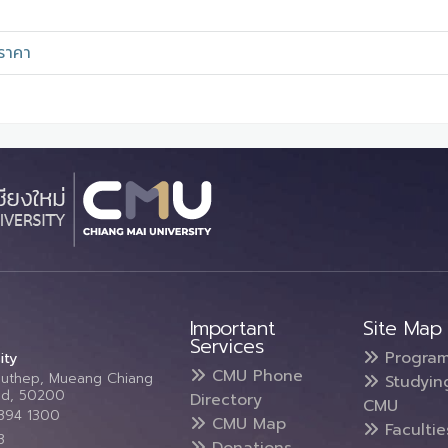
ราคา
Important
Site Map
Services
Progra
ity
CMU Phone
Suthep, Mueang Chiang
Studyin
and, 50200
Directory
CMU
5394 1300
CMU Map
Faculti
3