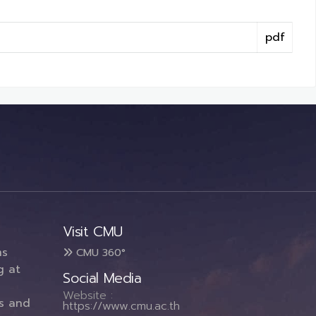
pdf
Visit CMU
ms
CMU 360°
g at
Social Media
Website :
es and
https://www.cmu.ac.th