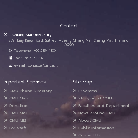
Contact
Chiang Mai University
239 Huay Kaew Road, Suthep, Mueang Chiang Mai, Chiang Mai, Thailand,
50200
Telephone : +66 5394 1300
Fax : +66 5321 7143
e-mail : contacts@cmu.ac.th
Important Services
Site Map
CMU Phone Directory
Programs
CMU Map
Studying at CMU
Donations
Faculties and Departments
CMU Mail
News around CMU
CMU MIS
About CMU
For Staff
Public Information
Contact Us