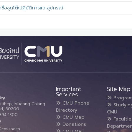
ื้อชุดโต๊ะปฏิบัติการและอุปกรณ์
Important
Site Map
Services
Progra
ity
CMU Phone
Suthep, Mueang Chiang
Studyin
and, 50200
Directory
CMU
5394 1300
CMU Map
Faculti
3
Donations
Departmen
@cmu.ac.th
CMU Mail