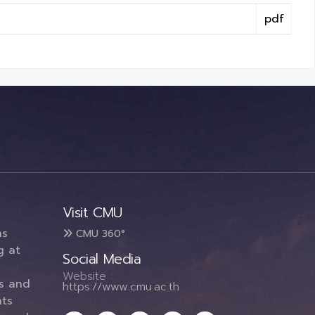
pdf
Visit CMU
ms
CMU 360°
g at
Social Media
Website :
es and
https://www.cmu.ac.th
ts