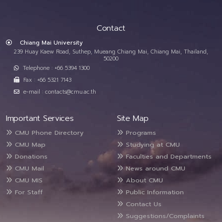
Contact
Chiang Mai University
239 Huay Kaew Road, Suthep, Mueang Chiang Mai, Chiang Mai, Thailand,
50200
Telephone : +66 5394 1300
Fax : +66 5321 7143
e-mail : contacts@cmu.ac.th
Important Services
Site Map
CMU Phone Directory
Programs
CMU Map
Studying at CMU
Donations
Faculties and Departments
CMU Mail
News around CMU
CMU MIS
About CMU
For Staff
Public Information
Contact Us
Suggestions/Complaints