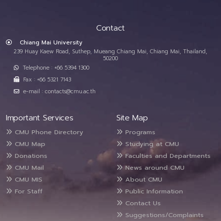
Contact
Chiang Mai University
239 Huay Kaew Road, Suthep, Mueang Chiang Mai, Chiang Mai, Thailand,
50200
Telephone : +66 5394 1300
Fax : +66 5321 7143
e-mail : contacts@cmu.ac.th
Important Services
Site Map
CMU Phone Directory
Programs
CMU Map
Studying at CMU
Donations
Faculties and Departments
CMU Mail
News around CMU
CMU MIS
About CMU
For Staff
Public Information
Contact Us
Suggestions/Complaints