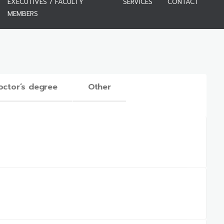
EXECUTIVES / FACULTY
SERVICES
CONTACT
MEMBERS
octor’s degree
Other