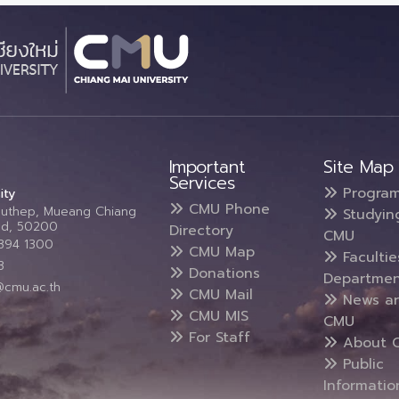
Important
Site Map
Services
Progra
ity
CMU Phone
Suthep, Mueang Chiang
Studyin
and, 50200
Directory
CMU
5394 1300
CMU Map
Faculti
3
Donations
Departmen
@cmu.ac.th
CMU Mail
News a
CMU MIS
CMU
For Staff
About 
Public
Informatio