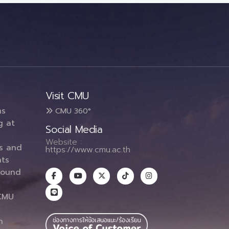
Visit CMU
ms
CMU 360°
g at
Social Media
Website :
es and
https://www.cmu.ac.th
ts
round
CMU
n