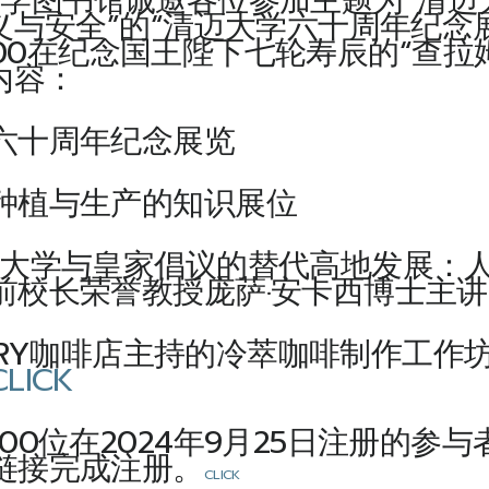
书馆诚邀各位参加主题为“清迈大
与安全”的“清迈大学六十周年纪念展览
16:00在纪念国王陛下七轮寿辰的“查
内容：
六十周年纪念展览
种植与生产的知识展位
迈大学与皇家倡议的替代高地发展：
前校长荣誉教授庞萨·安卡西博士主讲
STORY咖啡店主持的冷萃咖啡制作
CLICK
100位在2024年9月25日注册的
链接完成注册。
CLICK