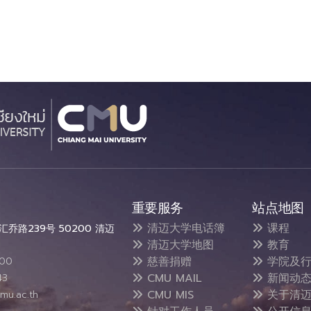
重要服务
站点地图
清迈大学电话簿
课程
乔路239号 50200 清迈
清迈大学地图
教育
慈善捐赠
学院及行
300
CMU MAIL
新闻动
43
CMU MIS
关于清迈
mu.ac.th