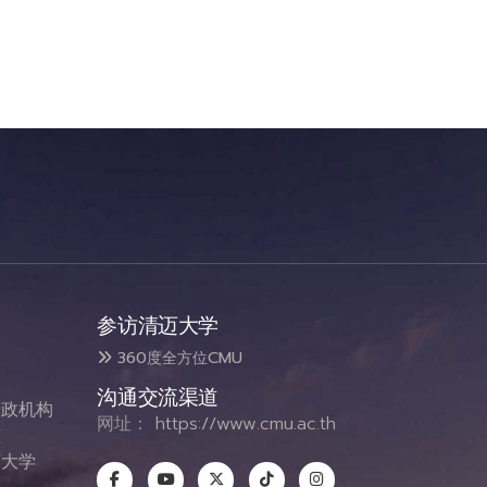
参访清迈大学
360度全方位CMU
沟通交流渠道
政机构
网址：
https://www.cmu.ac.th
态
大学