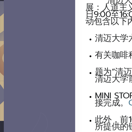
清迈大学图
展：人道主义
日9:00至
动包含以下
清迈大学
有关咖啡
题为“清
清迈大学
MINI 
接完成。
此外，前
所提供的