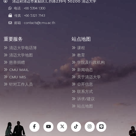
清迈府清迈市素贴区汇乔路239号 50200 清迈大学
电话 : +66 5394 1300
传真 : +66 5321 7143
邮箱 : contacts@cmu.ac.th
重要服务
站点地图
清迈大学电话簿
课程
清迈大学地图
教育
慈善捐赠
学院及行政机构
CMU MAIL
新闻动态
CMU MIS
关于清迈大学
针对工作人员
公开信息
联系方式
诉求/建议
站点地图