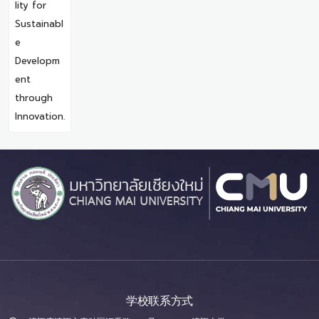
lity for
Sustainabl
e
Developm
ent
through
Innovation.
学校联系方式