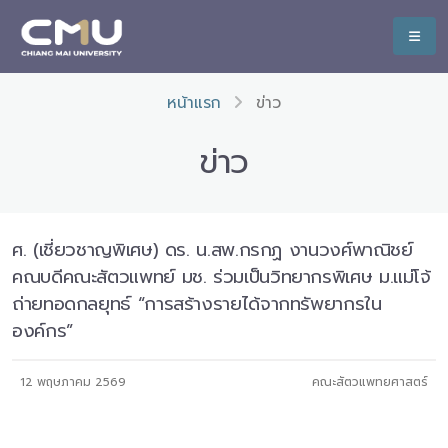
หน้าแรก
ข่าว
ข่าว
ศ. (เชี่ยวชาญพิเศษ) ดร. น.สพ.กรกฏ งานวงศ์พาณิชย์
คณบดีคณะสัตวแพทย์ มช. ร่วมเป็นวิทยากรพิเศษ ม.แม่โจ้
ถ่ายทอดกลยุทธ์ “การสร้างรายได้จากทรัพยากรใน
องค์กร”
12 พฤษภาคม 2569
คณะสัตวแพทยศาสตร์