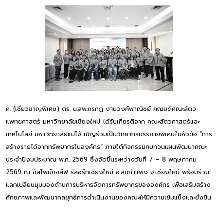
ศ. (เชี่ยวชาญพิเศษ) ดร. น.สพ.กรกฏ งานวงศ์พาณิชย์ คณบดีคณะสัตว
แพทยศาสตร์ มหาวิทยาลัยเชียงใหม่ ได้รับเกียรติจาก คณะสัตวศาสตร์และ
เทคโนโลยี มหาวิทยาลัยแม่โจ้ เชิญร่วมเป็นวิทยากรบรรยายพิเศษในหัวข้อ “การ
สร้างรายได้จากทรัพยากรในองค์กร” ภายใต้กิจกรรมทบทวนแผนพัฒนาคณะ
ประจำปีงบประมาณ พ.ศ. 2569 ซึ่งจัดขึ้นระหว่างวันที่ 7 – 8 พฤษภาคม
2569 ณ อัลไพน์กอล์ฟ รีสอร์ทเชียงใหม่ อ.สันกำแพง จ.เชียงใหม่ พร้อมร่วม
แลกเปลี่ยนมุมมองด้านการบริหารจัดการทรัพยากรขององค์กร เพื่อเสริมสร้าง
ศักยภาพและพัฒนากลยุทธ์การดำเนินงานของคณะให้มีความเข้มแข็งและยั่งยืน