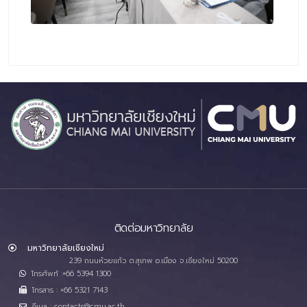
ติดต่อมหาวิทยาลัย
มหาวิทยาลัยเชียงใหม่
239 ถนนห้วยแก้ว ต.สุเทพ อ.เมือง จ.เชียงใหม่ 50200
โทรศัพท์ :+66 5394 1300
โทรสาร : +66 5321 7143
อีเมล : contacts@cmu.ac.th